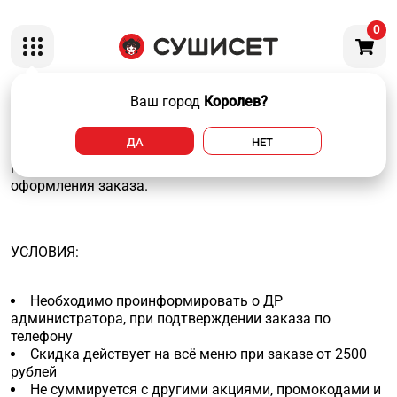
0
Скидка 15% всем именинникам на всё меню СУШИСЕТ.
Ваш город
Королев?
Чтобы применить скидку на День Рождения, зайдите в
ДА
НЕТ
личный кабинет и укажите дату рождения. Мы
предложим вам скидку на финальном этапе
оформления заказа.
УСЛОВИЯ:
Необходимо проинформировать о ДР
администратора, при подтверждении заказа по
телефону
Скидка действует на всё меню при заказе от 2500
рублей
Не суммируется с другими акциями, промокодами и