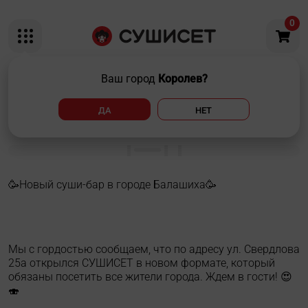
0
Ваш город
Королев?
Запустили СУШИСЕТ в
ДА
НЕТ
новом формате!
🥳Новый суши-бар в городе Балашиха🥳
Мы с гордостью сообщаем, что по адресу ул. Свердлова
25а открылся СУШИСЕТ в новом формате, который
обязаны посетить все жители города. Ждем в гости! 😍
🍣