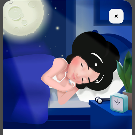
✅ Адрес: г. Балашиха, ул. Свердлова 25а
✅ Телефон: +7 969 121-22-88
✅ Время работы: 10:00 - 23:00
Поделиться
Другие новости
Новый
Открытие
ресторан в
нового