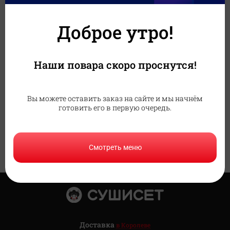
ресторан в
нового
ЛНР г.
филиала
Доброе утро!
Красный Луч
СУШИСЕТ г.
Москва 🚇
СУШИСЕТ расширяет
Останкино
горизонты и ждет
Наши повара скоро проснутся!
гостей!
Теперь мы есть рядом
с парком ВДНХ.
20-
Подробнее
Приходите в гости!
07-26
Вы можете оставить заказ на сайте и мы начнём
23-
Подробнее
готовить его в первую очередь.
04-26
Смотреть меню
Доставка
в Королеве