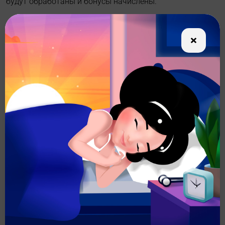
будут обработаны и бонусы начислены.
Следите за новостями в нашем мобильном приложении
http://onelink.to/4n2x6h
До встречи в новых проверках!
Поделиться
Другие новости
Новый
Открытие