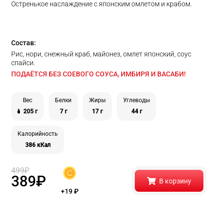
Остренькое наслаждение с японским омлетом и крабом.
Состав:
Рис, нори, снежный краб, майонез, омлет японский, соус
спайси.
ПОДАЁТСЯ БЕЗ СОЕВОГО СОУСА, ИМБИРЯ И ВАСАБИ!
Вес
Белки
Жиры
Углеводы
205 г
7 г
17 г
44 г
Калорийность
386 кКал
499
₽
389
₽
В корзину
+19
₽